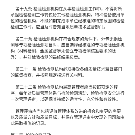
第十九条 检验检测机构在从事检验检测工作中，不得将所
承担检验检测工作转包给其他检验检测机构。特种设备使用单
位的检验机构，不能如期完成本单位经核准的特定范围的检验
检测工作时，应当及时告知当地质量技术监督部门。
第二十条 检验检测机构在符合规定的条件下，分包无损检
测等专项检验检测项目时，应当选择经核准的专项检验检测机
构（材料检测、金属监督等未设立专项检测核准要求的除
外），并对检验检测的最终结果负责。
第二十一条 检验检测机构必须接受各级质量技术监督部门
的监督检查，并按照规定报送有关材料。
第二十二条 检验检测机构最高管理者应当按照预定的程
序，每年对质量管理体系与检验检测活动、检验检测安全进行
一次管理评审，以确保其持续的适宜性、充分性和有效性。
管理评审应当包括评价管理体系改进的机会和变更的需要
以及质量方针和质量目标，并保存管理评审中发现的问题和由
此采取措施的记录。