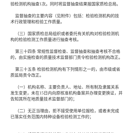
验检测机构抽查1次。同时将监督抽查结果报国家质检总局。
监督抽查的主要内容（见附件）包括：检验检测机构的技
术行政管理和检验工作质量。
（三）国家质检总局组织或者委托有关机构对检验检测机
构的检验检测工作质量进行抽查考核。
第三十四条 常规性监督检查、监督抽查和抽查考核不合格
的，由实施检查的质量技术监督部门责令检验检测机构改正。
第三十五条 检验检测机构有下列情形之一的，由市级或省
质监局责令改正。
（一）机构名称、主要负责人、地址、所有制及隶属关系
发生变更，未在15日内向原核准机构备案并办理变更换证，并
告知其所在地质量技术监督部门的；
（二）无正当理由，拒不接受使用单位报检，或者未完成
已落实任务范围内特种设备检验检测工作的；