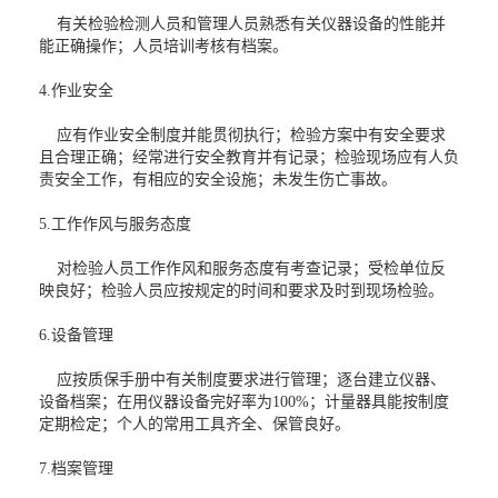
有关检验检测人员和管理人员熟悉有关仪器设备的性能并
能正确操作；人员培训考核有档案。
4.作业安全
应有作业安全制度并能贯彻执行；检验方案中有安全要求
且合理正确；经常进行安全教育并有记录；检验现场应有人负
责安全工作，有相应的安全设施；未发生伤亡事故。
5.工作作风与服务态度
对检验人员工作作风和服务态度有考查记录；受检单位反
映良好；检验人员应按规定的时间和要求及时到现场检验。
6.设备管理
应按质保手册中有关制度要求进行管理；逐台建立仪器、
设备档案；在用仪器设备完好率为100%；计量器具能按制度
定期检定；个人的常用工具齐全、保管良好。
7.档案管理