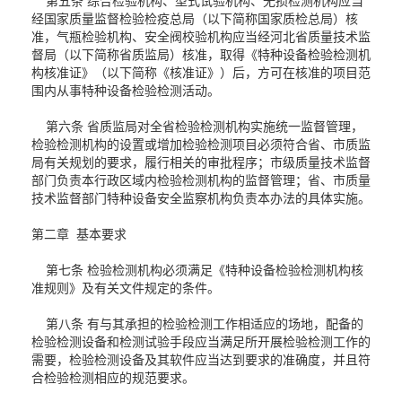
第五条 综合检验机构、型式试验机构、无损检测机构应当
经国家质量监督检验检疫总局（以下简称国家质检总局）核
准，气瓶检验机构、安全阀校验机构应当经河北省质量技术监
督局（以下简称省质监局）核准，取得《特种设备检验检测机
构核准证》（以下简称《核准证》）后，方可在核准的项目范
围内从事特种设备检验检测活动。
第六条 省质监局对全省检验检测机构实施统一监督管理，
检验检测机构的设置或增加检验检测项目必须符合省、市质监
局有关规划的要求，履行相关的审批程序；市级质量技术监督
部门负责本行政区域内检验检测机构的监督管理；省、市质量
技术监督部门特种设备安全监察机构负责本办法的具体实施。
第二章 基本要求
第七条 检验检测机构必须满足《特种设备检验检测机构核
准规则》及有关文件规定的条件。
第八条 有与其承担的检验检测工作相适应的场地，配备的
检验检测设备和检测试验手段应当满足所开展检验检测工作的
需要，检验检测设备及其软件应当达到要求的准确度，并且符
合检验检测相应的规范要求。