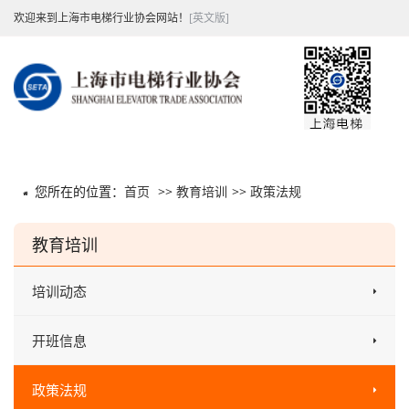
欢迎来到上海市电梯行业协会网站！
[英文版]
您所在的位置：
首页
>>
教育培训
>>
政策法规
教育培训
培训动态
开班信息
政策法规