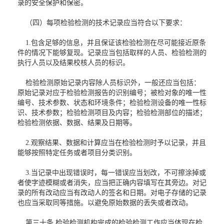
录的安全保护和保密。
（四）每项检验检测的技术记录应当符合以下要求：
1.包含足够的信息，并且保证该检验检测在尽可能接近原条
件的情况下能够复现。记录应当包括取样的人员、检验检测的
执行人员以及结果校核人员的标识。
检验检测原始记录内容除人员标识外，一般还应当包括：
原始记录对应于检验检测报告的识别编号；被检对象的唯一性
编号、技术参数、状态和环境条件；检验检测设备的唯一性标
识、技术参数；检验检测项目及内容；检验检测部位的描述；
检验检测依据、数据、结果及日期等。
2.观察结果、数据和计算应当在检验检测时予以记录，并且
能够按照特定任务或者项目分类识别。
3.当记录中出现错误时，每一错误应当划改，不可擦涂掉或
者使字迹模糊或者消失，应当把正确内容填写在其旁边。对记
录的所有改动应当有改动人的签名和日期。对电子存储的记录
也应当采取同等措施。以避免原始数据的丢失或者改动。
第三十条 检验检测机构完成的检验检测工作应当体现在检