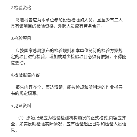
2.检验资格
签署报告应为本单位参加设备检验的人员，且至少有二人
具有该项目的检验资格，外聘人员应有劳务合同。
3.检验项目
应按国家总局颁布的检验规则和本单位制订的检验方案规
定的项目进行检验，增加或减少检验项目必须有依据，不得随
意变动。
4.检验报告内容
报告内容齐全，表达清楚，能按检规和所制定的作业指导
书的规定填写。
5.见证资料
（1）原始记录应为检验检测机构颁发的正式格式,内容应齐
全，如实反映检验实际情况，应有检验起止日期和检验人员信
息；