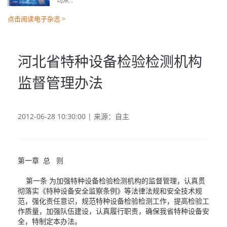
司从...
点击阅读电子杂志 >
河北省特种设备检验检测机构
监督管理办法
2012-06-28 10:30:00 | 来源：自主
第一章 总 则
第一条 为加强特种设备检验检测机构的监督管理，认真贯
彻落实《特种设备安全监察条例》等法律法规和安全技术规
范，强化责任意识，规范特种设备检验检测工作，提高检验工
作质量，加强队伍建设，认真履行职责，确保我省特种设备安
全，特制定本办法。