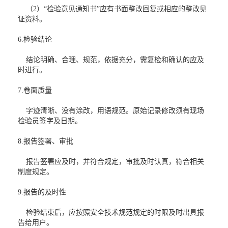
（2）“检验意见通知书”应有书面整改回复或相应的整改见
证资料。
6.检验结论
结论明确、合理、规范，依据充分，需复检和确认的应及
时进行。
7.卷面质量
字迹清晰、没有涂改，用语规范。原始记录修改须有现场
检验员签字及日期。
8.报告签署、审批
报告签署应及时，并符合规定，审批及时认真，符合相关
制度规定。
9.报告的及时性
检验结束后，应按照安全技术规范规定的时限及时出具报
告给用户。