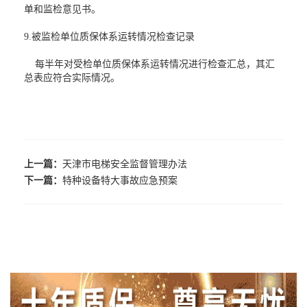
单和监检意见书。
9.被监检单位质保体系运转情况检查记录
每半年对受检单位质保体系运转情况进行检查汇总，其汇
总表应符合实际情况。
上一篇：
天津市电梯安全监督管理办法
下一篇：
特种设备特大事故应急预案