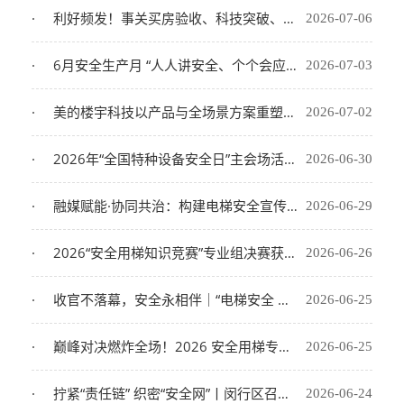
利好频发！事关买房验收、科技突破、你的钱包！梯向蓝海第四十三期：上海市电梯协会解读民生热点新政策
2026-07-06
6月安全生产月 “人人讲安全、个个会应急——排查整治风险隐患” 主题系列活动圆满落幕
2026-07-03
美的楼宇科技以产品与全场景方案重塑电梯行业新生态
2026-07-02
2026年“全国特种设备安全日”主会场活动在沪举办
2026-06-30
融媒赋能·协同共治：构建电梯安全宣传新格局 ——上海市电梯行业协会在2026年特种设备安全宣传交流会上专题发言
2026-06-29
2026“安全用梯知识竞赛”专业组决赛获奖名单公布
2026-06-26
收官不落幕，安全永相伴｜“电梯安全 一路厢伴” 2026安全用梯公益知识竞赛完美落幕
2026-06-25
巅峰对决燃炸全场！2026 安全用梯专业组终极 PK 东方网13：00-16：00全程直播
2026-06-25
拧紧“责任链” 织密“安全网”丨闵行区召开特种设备安全工作联席会议2026年第一次全体会议
2026-06-24