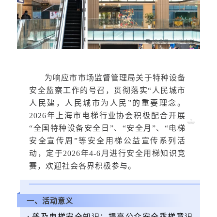
为响应市市场监督管理局关于特种设备
安全监察工作的号召，贯彻落实
“人民城市
人民建，人民城市为人民”的重要理念
。
2026
年上海市电梯行业协会积极配合开展
“全国特种设备安全日”、“安全月”、“电梯
安全宣传周”等安
全用梯公益宣传系列活
动
，
定于
2026
年
4-6
月进行安全用梯知识竞
赛，
欢迎社会各界积极参与
。
一、活动意义
· 普及电梯安全知识：提高公众安全乘梯意识