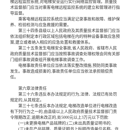
梯远程监控系统,对电梯安全运行实行网络监控管理。质量技
术监督部门应当对乘客电梯远程监控系统的建立和管理进行指
导监督。
乘客电梯远程监控系统应当满足记录事故和故障、维护保
养、检验检测与应急救援的需要。
第三十四条县级以上人民政府及其质量技术监督部门应当
依法组织制定本行政区域包括电梯在内的特种设备事故应急预
案,建立或者纳入相应的应急处置和救援体系。
第三十五条发生电梯安全事故,省人民政府、省辖市人民
政府质量技术监督部门应当按照事故调查处理权限会同有关部
门组织事故调查组开展电梯事故调查工作。
电梯事故责任单位应当依法落实整改措施,预防同类事故
发生。事故造成损害的,事故责任单位应当依法承担赔偿责
任。
第六章法律责任
第三十六条违反本办法规定的行为,法律、法规已有处罚
规定的,从其规定。
第三十七条违反本办法规定,电梯改造单位进行电梯改造
有下列行为之一的,由县级以上人民政府质量技术监督部门责
令限期改正;逾期未改正的,处5000元以上3万元以下罚款:
(一)未更换电梯产品铭牌的;(二)未出具质量证明书的;
(三)未在产品铭牌、质量证明书上标明改造单位名称、许