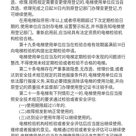
造、修理,按照规定需要变更使用登记的,电梯使用单位应当自
改造、修理完成之日起30日内到原登记部门办理变更登记,方
可继续使用。
在用电梯拟停用1年以上或者停用期超过下次定期检验日
期的,使用单位应当封存电梯,设置警示标志,并书面告知电梯使
用登记部门。重新启用前,应当经具有法定资质的电梯检验机
构检验合格。
第十九条电梯使用单位应当在检验合格有效期届满前30日
向电梯检验机构提出定期检验申请。
电梯使用单位应当及时对电梯定期检验中发现的问题进行
整改,不得使用未经定期检验或者检验不合格的电梯。
第二十条电梯存在严重事故隐患,无改造、修理价值,或者
达到安全技术规范规定的其他报废条件的,电梯使用单位应当
依法履行报废义务,采取必要措施消除该电梯的使用功能,并向
原登记的质量技术监督部门办理使用登记证书注销手续。
第二十一条电梯有下列情形之一的,电梯使用单位应当按
照安全技术规范的要求通过检验或者安全评估:
(一)使用期限超过15年的;
(二)故障频发影响正常使用的;
(三)达到设计使用年限可以继续使用的。
电梯检验机构经检验或者安全评估后应当提出继续使用、
维修或者报废的意见。电梯通过检验或者安全评估可以继续使
用的,电梯使用单位应当在办理使用登记证书变更后方可继续