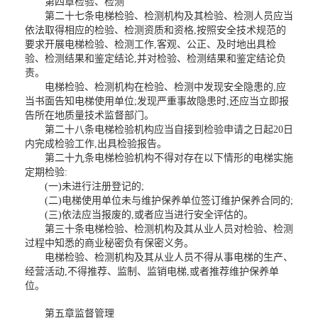
第四章检验、检测
第二十七条电梯检验、检测机构及其检验、检测人员应当
依法取得相应的检验、检测资质和资格,按照安全技术规范的
要求开展电梯检验、检测工作,客观、公正、及时地出具检
验、检测结果和鉴定结论,并对检验、检测结果和鉴定结论负
责。
电梯检验、检测机构在检验、检测中发现安全隐患的,应
当书面告知电梯使用单位;发现严重事故隐患时,还应当立即报
告所在地质量技术监督部门。
第二十八条电梯检验机构应当自接到检验申请之日起20日
内完成检验工作,出具检验报告。
第二十九条电梯检验机构不得对存在以下情形的电梯实施
定期检验:
(一)未进行注册登记的;
(二)电梯使用单位未与维护保养单位签订维护保养合同的;
(三)依法应当报废的,或者应当进行安全评估的。
第三十条电梯检验、检测机构及其从业人员对检验、检测
过程中知悉的商业秘密负有保密义务。
电梯检验、检测机构及其从业人员不得从事电梯的生产、
经营活动,不得推荐、监制、监销电梯,或者推荐维护保养单
位。
第五章监督管理