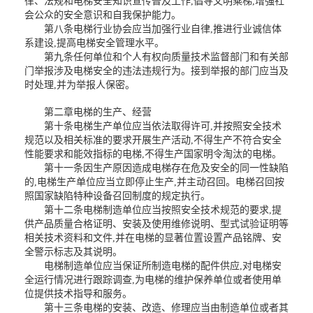
律、法规和电梯安全知识宣传普及工作,倡导文明乘梯,增强社
会公众的安全意识和自我保护能力。
第八条电梯行业协会应当加强行业自律,推进行业诚信体
系建设,提高电梯安全管理水平。
第九条任何单位和个人有权向质量技术监督部门和有关部
门举报涉及电梯安全的违法违规行为。接到举报的部门应当及
时处理,并为举报人保密。
第二章电梯的生产、经营
第十条电梯生产单位应当依法取得许可,并按照安全技术
规范以及相关标准的要求开展生产活动,不得生产不符合安全
性能要求和能效指标的电梯,不得生产国家明令淘汰的电梯。
第十一条因生产原因造成电梯存在危及安全的同一性缺陷
的,电梯生产单位应当立即停止生产,并主动召回。电梯召回按
照国家缺陷特种设备召回制度的规定执行。
第十二条电梯制造单位应当按照安全技术规范的要求,提
供产品质量合格证明、安装及使用维修说明、型式试验证明等
相关技术资料和文件,并在电梯的显著位置设置产品铭牌、安
全警示标志及其说明。
电梯制造单位应当保证所制造电梯的配件供应,对电梯安
全运行情况进行跟踪调查,为电梯的维护保养单位或者使用单
位提供技术指导和服务。
第十三条电梯的安装、改造、修理应当由制造单位或者其