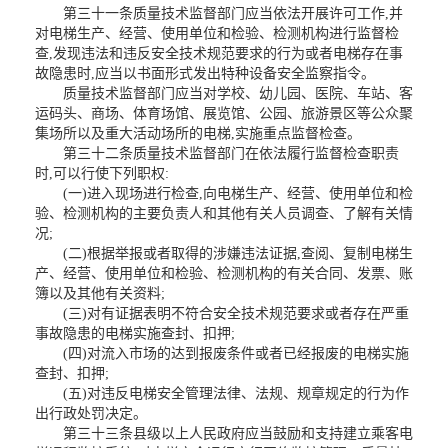
第三十一条质量技术监督部门应当依法开展许可工作,并
对电梯生产、经营、使用单位和检验、检测机构进行监督检
查,发现违法和违反安全技术规范要求的行为或者电梯存在事
故隐患时,应当以书面形式发出特种设备安全监察指令。
质量技术监督部门应当对学校、幼儿园、医院、车站、客
运码头、商场、体育场馆、展览馆、公园、旅游景区等公众聚
集场所以及重大活动场所的电梯,实施重点监督检查。
第三十二条质量技术监督部门在依法履行监督检查职责
时,可以行使下列职权:
(一)进入现场进行检查,向电梯生产、经营、使用单位和检
验、检测机构的主要负责人和其他有关人员调查、了解有关情
况;
(二)根据举报或者取得的涉嫌违法证据,查阅、复制电梯生
产、经营、使用单位和检验、检测机构的有关合同、发票、账
簿以及其他有关资料;
(三)对有证据表明不符合安全技术规范要求或者存在严重
事故隐患的电梯实施查封、扣押;
(四)对流入市场的达到报废条件或者已经报废的电梯实施
查封、扣押;
(五)对违反电梯安全管理法律、法规、规章规定的行为作
出行政处罚决定。
第三十三条县级以上人民政府应当鼓励和支持建立乘客电