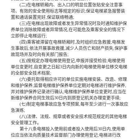
(二)在电梯轿厢内、出入口的明显位置张贴安全注意事
项、有效的安全使用标志等规定的标识;保证电梯紧急报警装
置和通话装置完好,保证联络畅通;
(三)在电梯出现故障或者发生异常情况时及时通知维护保
养单位消除故障或者异常情况,在可能危及乘客安全的情况下
立即停止电梯运行;
(四)乘客被滞留在电梯轿厢时,及时组织应急救援;电梯发
生事故后,依法开展事故救援,减少人员伤亡和财产损失,保护事
故现场并及时向有关部门报告;
(五)按规定办理电梯使用登记,申报并接受检验;电梯使用
单位变更时,自变更之日起3日内向新的电梯使用单位移交电梯
的全部安全技术档案;
(六)委托取得相应许可的单位实施电梯安装、改造、修理
和维护保养;监督电梯维护保养单位定期对电梯进行维护保养,
并对维护保养记录进行确认;电梯维护保养单位变更时,应当在
新维护保养合同生效后30日内到原登记机关办理变更手续;
(七)制定电梯事故应急专项预案,每年至少进行一次事故应
急演练;
(八)法律、法规、规章或者安全技术规范规定的其他电梯
安全管理工作。
第十八条电梯投入使用前或者投入使用后30日内,使用单
位应当依法向质量技术监督部门办理使用登记;电梯进行改