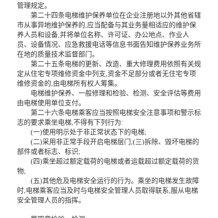
管理规定。
第二十四条电梯维护保养单位在企业注册地以外其他省辖
市从事异地维护保养的,应当配备与其业务量相适应的维护保
养人员和设备,并将单位名称、许可证、办公地点、作业人
员、设备情况、应急救援电话等信息书面告知维护保养业务所
在地的质量技术监督部门。
第二十五条电梯的更新、改造、重大修理费用依照有关规
定从住宅专项维修资金中列支,资金不足部分或者无住宅专项
维修资金的,由电梯所有权人筹集。
电梯维护保养、一般修理和检验、检测、安全评估等费用
由电梯使用单位支付。
第二十六条电梯乘客应当按照电梯安全注意事项和警示标
志的要求乘坐电梯,不得有下列行为:
(一)使用明示处于非正常状态下的电梯;
(二)采用非正常手段开启电梯层门;(三)拆除、毁坏电梯的
部件或者标志、标识;
(四)乘坐超过额定载荷的电梯或者运载超过额定载荷的货
物;
(五)其他危及电梯安全运行的行为。乘坐的电梯发生故障
时,电梯乘客应当及时与电梯安全管理人员取得联系,服从电梯
安全管理人员的指挥。