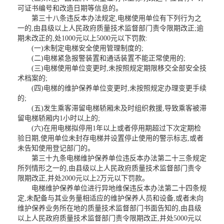
可证书编号和改造日期等信息的。
第三十八条违反本办法规定,电梯使用单位有下列行为之
一的,由县级以上人民政府质量技术监督部门责令限期改正;逾
期未改正的,处1000元以上5000元以下罚款:
(一)未制定电梯安全使用管理制度的;
(二)电梯紧急报警装置和通话装置不能正常使用的;
(三)电梯使用单位变更时,未按照规定期限移交全部安全技
术档案的;
(四)电梯的维护保养单位变更时,未按照规定办理变更手续
的;
(五)发生乘客滞留电梯轿厢未及时组织救援,导致乘客被滞
留电梯轿厢内1小时以上的;
(六)在用电梯拟停用1年以上或者停用期超过下次定期检
验日期,使用单位未封存电梯并设置停止使用的警示标志,或者
未告知使用登记部门的。
第三十九条电梯维护保养单位违反本办法第二十三条规定
所列情形之一的,由县级以上人民政府质量技术监督部门责令
限期改正,并处2000元以上2万元以下罚款。
电梯维护保养单位进行异地维保违反本办法第二十四条规
定,未配备与其业务量相适应的维护保养人员和设备,或者未向
维护保养业务所在地的质量技术监督部门书面告知的,由县级
以上人民政府质量技术监督部门责令限期改正,并处5000元以