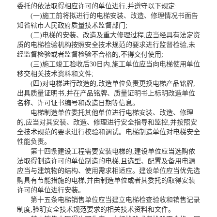
委托的依法取得相应许可的单位进行,并遵守以下规定:
(一)施工前将拟进行的电梯安装、改造、修理情况书面告
知省辖市人民政府质量技术监督部门;
(二)电梯的安装、改造及重大修理过程,应当经具有法定资
质的电梯检验机构按照安全技术规范的要求进行监督检验,未
经监督检验或者监督检验不合格的,不得交付使用;
(三)施工竣工验收后30日内,施工单位应当向电梯使用单位
移交相关技术资料和文件;
(四)对电梯进行改造的,改造单位负责更换电梯产品铭牌,
出具质量证明书,并在产品铭牌、质量证明书上标明改造单位
名称、许可证书编号和改造日期等信息。
电梯制造单位委托其他单位进行电梯安装、改造、修理
的,应当对其安装、改造、修理进行安全指导和监控,并按照安
全技术规范的要求进行校验和调试。电梯制造单位对电梯安全
性能负责。
第十四条建设工程需要安装电梯的,建设单位应当选购依
法取得制造许可的单位制造的电梯,且选型、配置及备用电源
应当与建筑物的结构、使用需求相适应。建设单位应当优先选
购具有节能措施的电梯,并由制造单位或者其委托的取得安装
许可的单位进行安装。
第十五条电梯销售单位应当建立电梯检查验收和销售记录
制度,验明安全技术规范要求的相关技术资料和文件。