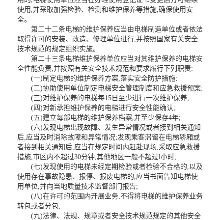
使用,并采取加强检验、检测和维护保养等措施,确保使用安
全。
第二十二条电梯的维护保养应当由电梯制造单位或者依法
取得许可的安装、改造、修理单位进行,并按照国家有关安全
技术规范的规定组织实施。
第二十三条电梯维护保养单位应当对其维护保养的电梯安
全性能负责,并按照有关安全技术规范和要求履行下列职责:
(一)制定电梯的维护保养方案,落实安全防护措施;
(二)协助使用单位制定电梯安全管理制度和应急救援预案;
(三)对维护保养的电梯每15日至少进行一次维护保养;
(四)对新承担维护保养的电梯进行安全性能确认;
(五)建立每部电梯的维护保养档案,并至少保存4年;
(六)发现电梯出现故障、发生异常情况或者接到相关通知
后,应当及时消除故障和异常情况;发现乘客滞留在电梯轿厢或
者接到相关通知后,应当在规定时间内赶赴现场,采取应急救援
措施,市区内不超过30分钟,其他地区一般不超过l小时;
(七)发现使用的电梯未经定期检验或者检验不合格的,以及
使用存在事故隐患、报停、报废电梯的,应当书面告知电梯使
用单位,并向当地质量技术监督部门报告;
(八)在许可的范围内开展业务,不得将电梯的维护保养业务
转包或者分包;
(九)法律、法规、规章或者安全技术规范规定的其他安全