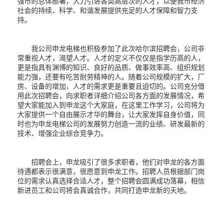
强市的总体部署，大力引进各类高层次的人才，以便我市经济
社会的持续、科学、和谐发展提供充足的人才保障和智力支
持。
我公司申龙电梯也积极参加了此次哈尔滨招聘会，公司非
常重视人才，渴望人才。人才的定义不仅仅是指学历高的人，
更是指具有渊博的知识、良好的品质、做事效率高、组织规划
能力强，还要有吃苦耐劳精神的人。随着公司规模的扩大，厂
房、设备的增加，人才的需求更是重要且迫切的。公司充分借
用此次招聘会，向求职者详细介绍公司各方面的发展情况，希
望大家能加入到申龙这个大家庭，在这里工作学习，公司将为
大家提供一个自由展示才华的舞台，让大家发挥自身价值，同
时也为申龙电梯公司的发展努力创造一流的业绩、研发最新的
技术、增强企业综合竞争力。
招聘会上，申龙吸引了很多求职者，他们对申龙的各方面
待遇都表示很满意，很愿意到申龙工作。招聘人员根据部门岗
位的需求认真选择合适人才，整个招聘会圆满成功落幕，相信
新进员工和公司将会真诚合作，共同打造申龙新的天地。