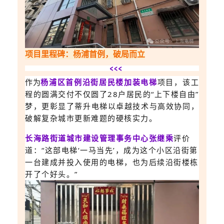
项目里程碑：杨浦首例，破局而立
作为
杨浦区首例沿街居民楼加装电梯
项目，该工
程的圆满交付不仅圆了28户居民的“上下楼自由”
梦，更彰显了蒂升电梯以卓越技术与高效协同，
破解复杂城市更新难题的硬核实力。
长海路街道城市建设管理事务中心张继乘
评价
道：“这部电梯‘一马当先’，成为这个小区沿街第
一台建成并投入使用的电梯，也为后续沿街楼栋
开了个好头。”