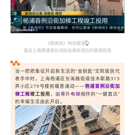
👆
《新闻坊》特别报道
直击上海杨浦首台沿街加梯启用后的喜悦现场
当一把把象征开启新生活的“金钥匙”交到居民代
表手中时，上海杨浦区长海路街道佳木斯路315
弄小区279号楼前暖意涌动——
杨浦首例沿街加
梯工程
竣工投用
，由
蒂升电梯
相伴的“一键直达”
的幸福生活由此开启。