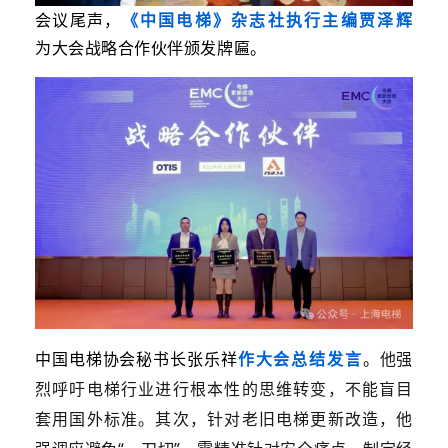
会议尾声，
《中国电梯》杂志社执行
主
编
贾泽
辉
为大会战略合作伙伴颁发牌匾。
中国电梯协会秘书长张乐祥
作
大会
总结发言
。
他强
烈呼吁电梯行业进行根本性的思维转变，不能盲目
套用国外标准。其次，针对老旧电梯更新改造，他