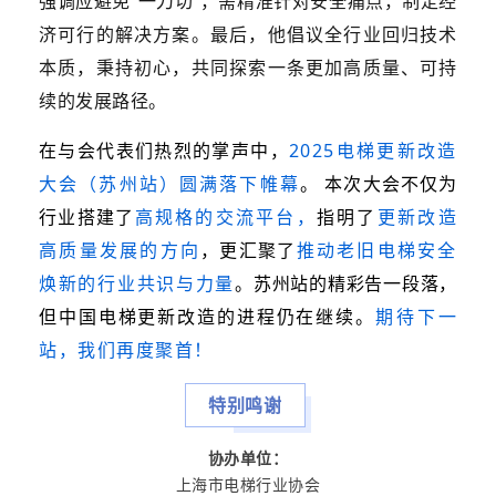
强调应避免“一刀切”，需精准针对安全痛点，制定经
济可行的解决方案。最后，
他倡议全行业回归技术
本质，秉持初心，共同探索一条更加高质量、可持
续的发展路径。
在与会代表们热烈的掌声中，
2025电梯更新改造
大会（苏州站）圆满落下帷幕
。 本次大会不仅为
行业搭建了
高规格的交流平台
，
指明了
更
新改造
高质量发展的方向
，更汇聚了
推动老旧电梯安全
焕新的行业共识与力量
。苏州站的精彩告一段落，
但中国电梯更新改造的进程仍在继续。
期待下一
站，我们再度聚首！
特别鸣谢
协办单位：
上海市电梯行业协会