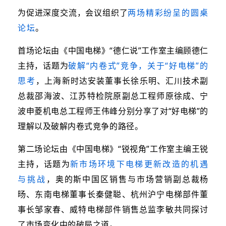
为促进深度交流，会议组织了
两场精彩纷呈的圆桌
论
坛
。
首场论坛由《中国电梯》“德仁说”工作室主编顾德仁
主持，话题为
破解“内卷式”竞争，关于“好电梯
”的
思
考
，上海新时达安装董事长徐乐明、汇川技术副
总裁邵海波、江苏特检院原副总工程师原徐成、宁
波申菱机电总工程师王伟峰分别分享了对“好电梯”的
理解以及破解内卷式竞争的路径。
第二场论坛由《中国电梯》“锐视角”工作室主编王锐
主持，话题为
新市场环境下电梯更新改造的机遇
与挑战
，奥的斯中国区销售与市场营销副总裁杨
旸、东南电梯董事长秦健聪、杭州沪宁电梯部件董
事长邹家春、威特电梯部件销售总监李敏共同探讨
了市场变化中的破局之道。