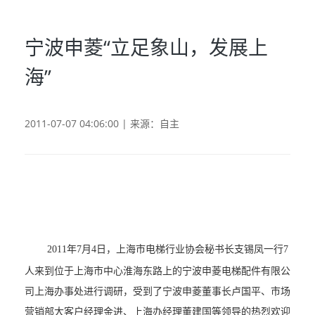
宁波申菱“立足象山，发展上
海”
2011-07-07 04:06:00 | 来源：自主
2011
年
7
月
4
日
，上海市电梯行业协会秘书长支锡凤一行
7
人来到位于上海市中心淮海东路上的宁波申菱电梯配件有限公
司上海办事处进行调研，受到了宁波申菱董事长卢国平、市场
营销部大客户经理金进、上海办经理董建国等领导的热烈欢迎