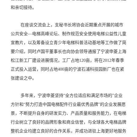
和亲切接待。
在座谈交流会上，支秘书长将协会近期重点开展的城市
公共安全—电梯高峰论坛、制作规范安全使用电梯公益性儿童
宣教片，以及筹备设立青少年电梯科普活动基地等工作做了简
要介绍，同时卢国平董事长也向协会领导通报了宁波申菱上海
松江新工厂建设进展情况，工厂占地
120
亩，将在
2012
年春季
正式投入运营，同时占地
400
亩的宁波石浦科技园新厂也在紧
张建设之中。
多年来，宁波申菱坚持“全方位适应和满足市场的”企业
方针和“努力打造中国电梯配件行业最优秀品牌”的企业发展愿
景，不断提升自身的研发实力、产品质量和服务能力，在电梯
行业树立了良好的品牌形象和商业信誉，与全球各大电梯品牌
整机企业均建立良好的合作关系，并成功进驻上海更好地服务