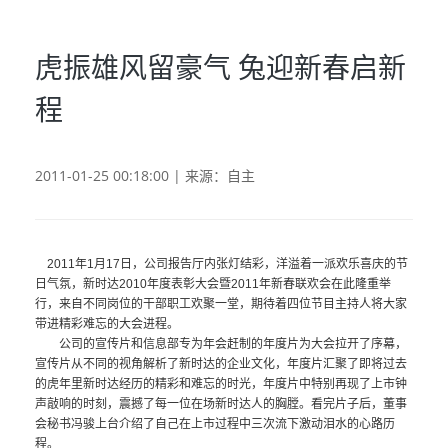
虎振雄风留豪气 兔迎新春启新
程
2011-01-25 00:18:00 | 来源：自主
2011
年
1
月
17
日
，公司报告厅内张灯结彩，洋溢着一派欢乐喜庆的节
日气氛，新时达
2010
年度表彰大会暨
2011
年新春联欢会在此隆重举
行，来自不同岗位的干部职工欢聚一堂，期待着四位节目主持人将大家
带进精彩难忘的大会进程。
公司的宣传片和信息部专为年会赶制的年度片为大会拉开了序幕，
宣传片从不同的视角解析了新时达的企业文化，年度片汇聚了即将过去
的虎年里新时达经历的精彩和难忘的时光，年度片中特别再现了上市钟
声敲响的时刻，震撼了每一位在场新时达人的胸膛。看完片子后，董事
会秘书冯骏上台介绍了自己在上市过程中三次流下激动泪水的心路历
程。