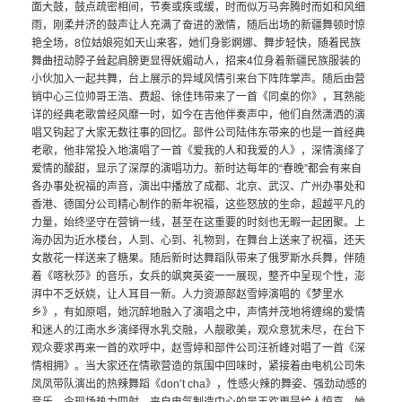
面大鼓，鼓点疏密相间，节奏或疾或缓，时而似万马奔腾时而如和风细
雨，刚柔并济的鼓声让人充满了奋进的激情，随后出场的新疆舞顿时惊
艳全场，
8
位姑娘宛如天山来客，她们身影婀娜、舞步轻快，随着民族
舞曲扭动脖子耸起肩膀更显得妩媚动人，招来
4
位身着新疆民族服装的
小伙加入一起共舞，台上展示的异域风情引来台下阵阵掌声。随后由营
销中心三位帅哥王浩、费超、徐佳玮带来了一首《同桌的你》，耳熟能
详的经典老歌曾经风靡一时，如今在吉他伴奏声中，他们自然潇洒的演
唱又钩起了大家无数往事的回忆。部件公司陆伟东带来的也是一首经典
老歌，他非常投入地演唱了一首《爱我的人和我爱的人》，深情演绎了
爱情的酸甜，显示了深厚的演唱功力。新时达每年的
“
春晚
”
都会有来自
各办事处祝福的声音，演出中播放了成都、北京、武汉、广州办事处和
香港、德国分公司精心制作的新年祝福，这些怒放的生命，超越平凡的
力量，始终坚守在营销一线，甚至在这重要的时刻也无暇一起团聚。上
海办因为近水楼台，人到、心到、礼物到，在舞台上送来了祝福，还天
女散花一样送来了糖果。随后新时达舞蹈队带来了俄罗斯水兵舞，伴随
着《喀秋莎》的音乐，女兵的飒爽英姿一一展现，整齐中呈现个性，澎
湃中不乏妖娆，让人耳目一新。人力资源部赵雪婷演唱的《梦里水
乡》，有如原唱，她沉醉地融入了演唱之中，声情并茂地将缠绵的爱情
和迷人的江南水乡演绎得水乳交融，人靓歌美，观众意犹未尽，在台下
观众要求再来一首的欢呼中，赵雪婷和部件公司汪祈峰对唱了一首《深
情相拥》。当大家还在情歌营造的氛围中回味时，紧接着由电机公司朱
凤凤带队演出的热辣舞蹈《
don’t cha
》，性感火辣的舞姿、强劲动感的