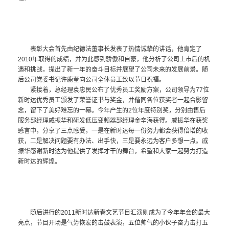
表彰大会首先由纪德法董事长发表了热情诚挚的讲话，他肯定了
2010
年取得的成绩，并为此感到骄傲和自豪，他分析了公司上市后的机
遇和挑战，提出了新一年的奋斗目标并展望了公司未来的发展前景。随
后公司党委书记许鹿奎向公司全体员工致以节日祝福。
紧接着，总经理袁忠民公布了优秀员工奖励方案，公司领导为
77
位
新时达优秀员工颁发了荣誉证书与奖金，并偕同各位获奖者一起合影留
念，留下了美好难忘的一幕。今年产生的
2
位年度特别奖，分别由售后
服务部经理戚振华和研发低压变频器部经理金辛海获得。戚振华在获奖
感言中，分享了三点感受，一是在新时达每一份努力都会获得倍增的收
获，二是解决问题要有办法、出手快，三是要永远为客户多想一点。戚
振华感谢新时达为他提供了发挥才干的舞台，希望和大家一起努力打造
新时达的辉煌。
随后进行的
2011
新时达新春文艺节目汇演则成为了今年年会的最大
亮点，节目开场是气势恢宏的击鼓表演，五位帅气的小伙子奋力击打五