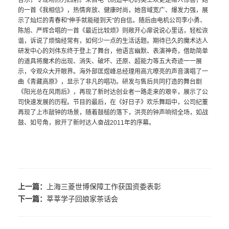
音乐，令现场热力四射。来自电气制造中心的吴王欢更是给人惊喜，她
的一首《我相信》，热情奔放、健康时尚，她音域宽广、爆发力强，展
示了灿烂的青春和
“
伸手就能碰到天
”
的自信。随后由电机公司李小勇、
陈旭、严辉合唱的一首《最近比较烦》则敞开心扉说说心里话，轻松诙
谐，诉说了烦恼经常有，如何少一点的生活话题。期待已久的魔术达人
研发中心的刘伟东终于登上了舞台，他语言幽默、表演神奇，借助简单
的道具将魔术的出现、消失、破坏、还原、超能力等五大奇迹一一展
示，令观众大开眼界。海外部匡煜峰总经理用高亢嘹亮的声音演唱了一
曲《青藏高原》，显示了非凡的唱功。研发与售后共同打造的舞台剧
《阳光总在风雨后》，再现了新时达创业者一路走来的艰辛，展示了公
司快速发展的历程。节目的最后，在《好日子》欢乐舞蹈中，公司纪董
再现了上市敲钟的场景，随着鼓槌的落下，洪亮的钟声响彻全场，如战
鼓、如号角，掀开了新时达人奋战
2011
年的序幕。
上一篇：
上海三菱世博保障工作获国资委表彰
下一篇：
莘莘学子回娘家茶话会