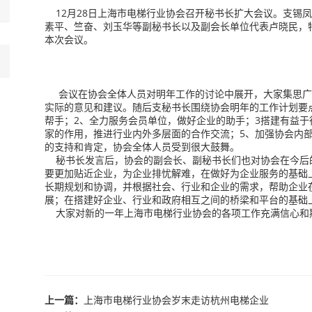
12月28日上海市电梯行业协会召开秘书长扩大会议。支锡
素平、竺奋、刘玉华等副秘书长以及副会长单位代表卢晓民，
本次会议。
会议在协会全体人员对明年工作的讨论中展开，大家集思广益
实际的意见和建议。随后支秘书长围绕协会明年的工作计划要
帮手；2、全力服务会员单位，做好企业的助手；3搭建有益于
家的作用，推进行业内外多层面的合作交流；5、加强协会内
的支持和肯定，协会全体人员受到很大鼓舞。
秘书长发言后，协会的副会长、副秘书长们也对协会在今后
要更加贴近企业，为企业排忧解难，在做好为企业服务的基础
长期规划和协调，并根据社会、行业和企业的需求，帮助企业
展；在搭建好企业、行业和政府相互之间的桥梁和平台的基础
大家对新的一年上海市电梯行业协会的各项工作充满信心和
上一篇：
上海市电梯行业协会岁末走访杭州电梯企业