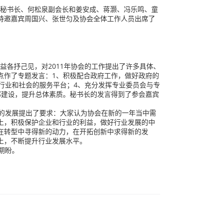
凤秘书长、何松泉副会长和姜安成、蒋灏、冯乐鸣、童
特邀嘉宾周国兴、张世匀及协会全体工作人员出席了
各抒己见，对2011年协会的工作提出了许多具体、
点作了专题发言：1、积极配合政府工作，做好政府的
行业和社会的服务平台；4、充分发挥专业委员会与专
部建设，提升总体素质。秘书长的发言得到了参会嘉宾
的发展提出了要求：大家认为协会在新的一年当中需
上，积极保护企业和行业的利益，做好行业发展的中
在转型中寻得新的动力，在开拓创新中求得新的发
上，不断提升行业发展水平。
期盼。