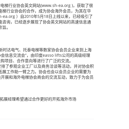
过上海市电梯行业协会英文网站(
www.sh-ea.org
)，获取了很
电梯行业协会的合作，成为协会海外会员，为其在华
-ea.org
）自2010年5月18日上线以来，已经吸引了
电咨询，已经逐步展现了协会英文网站的高速信息通
宗旨。
新时达电气、托泰电梯等数家协会会员企业来到上海
协会信息交流会”，由印度easso lifts公司的高级经理
采购项目、合作意向等进行了广泛的交流。
o先生分别安排了参观企业工厂以及商务洽谈等活动，并对协会积
拓展工作助一臂之力。协会也会以会员企业的需要为
积极开展和海外电梯协会商会的交流互动，致力于为会员
拓展经理希望通过合作更好的开拓海外市场