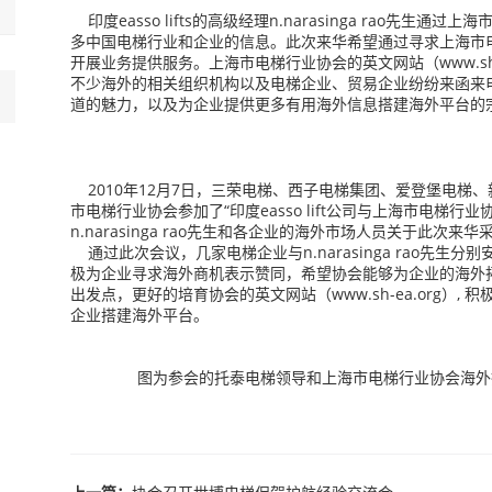
印度
easso lifts的高级经理n.narasinga rao先生通
多中国电梯行业和企业的信息。此次来华希望通过寻求上海市
开展业务提供服务。上海市电梯行业协会的英文网站（
www.sh
不少海外的相关组织机构以及电梯企业、贸易企业纷纷来函来
道的魅力，以及为企业提供更多有用海外信息搭建海外平台的
2010年
12月7日
，三荣电梯、西子电梯集团、爱登堡电梯、
市电梯行业协会参加了“印度
easso lift公司与上海市电梯行业
n.narasinga rao先生和
各企业的海外市场人员关于此次来华
通过此次会议，几家电梯企业与
n.narasinga ra
极为企业寻求海外商机表示赞同，希望协会能够为企业的海外
出发点，更好的培育协会的英文网站（
www.sh-ea.org
）, 
企业搭建海外平台。
图为参会的托泰电梯领导和上海市电梯行业协会海外