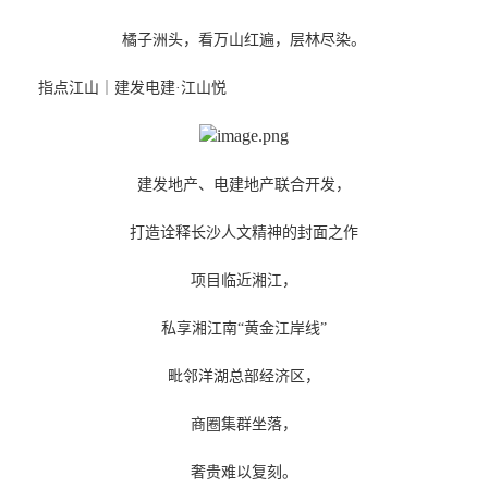
橘子洲头，看万山红遍，层林尽染。
指点江山｜建发电建·江山悦
建发地产、电建地产联合开发，
打造诠释长沙人文精神的封面之作
项目临近湘江，
私享湘江南“黄金江岸线”
毗邻洋湖总部经济区，
商圈集群坐落，
奢贵难以复刻。