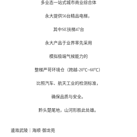
多业态一站式城市商业综合体
永大提供56台精品电梯，
其中SE扶梯47台
永大产品于业界率先采用
模拟极端气候能力的
整梯严苛环境仓（跨越-20℃~60℃）
比照汽车、航天工业的检测标准，
确保品质与安全。
黔头楚尾地，山河形胜此处雄。
逶迤武陵｜海顺·御龙苑