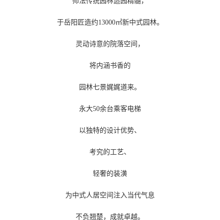
师法传统园林造园精髓，
于岳阳匠造约13000㎡新中式园林。
灵动诗意的院落空间，
将内涵书香的
园林七景娓娓道来。
永大50余台乘客电梯
以独特的设计优势、
考究的工艺、
轻奢的装潢
为中式人居空间注入当代气息
不负翘楚，成就卓越。