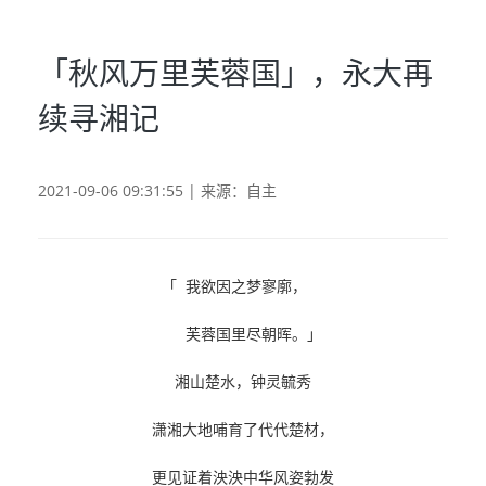
「秋风万里芙蓉国」，永大再
续寻湘记
2021-09-06 09:31:55 | 来源：自主
「 我欲因之梦寥廓，
芙蓉国里尽朝晖。」
湘山楚水，钟灵毓秀
潇湘大地哺育了代代楚材，
更见证着泱泱中华风姿勃发