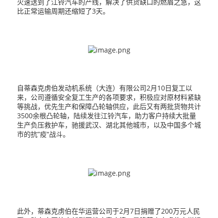
火速送到了江铃汽车的产线，解决了供货缺口的燃眉之急，这
比正常运输周期还缩短了3天。
自蒂森克虏伯发动机系统（大连）有限公司2月10日复工以
来，公司遵循安全复工生产的各项要求，积极应对原材料紧缺
等挑战，优先生产和保障凸轮轴供应，此后又有两批货物共计
3500余根凸轮轴，陆续发往江铃汽车，助力客户持续大批量
生产负压救护车，驰援武汉、湖北其他城市，以及中国多个城
市的抗”疫“战斗。
此外，蒂森克虏伯在华运营公司于2月7日捐赠了200万元人民