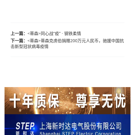
上一篇：
<蒂森>同心战“疫” · 钢铁柔情
下一篇：
<蒂森>蒂森克虏伯捐赠200万元人民币，驰援中国抗
击新型冠状病毒疫情