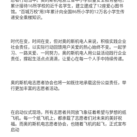
累计接待16所学校的近千名学生，建立建成了12座爱心图书
馆。“百城万校”用3年累计向全国86所小学的12万名小学生传
递安全乘梯知识。
时代在变，时间在变，但对奥的斯机电人来说，积极实践企业
社会责任，以实际行动回馈用户关爱的热心始终不变。一起学
习、一路关爱、一同努力，奥的斯机电人用公益活动践行企业
责任，撑起生活点点滴滴，让爱心在每一个人手中持续传递。
奥的斯机电志愿者协会也将一如既往地承载这份公益责任，举
行更加丰富的志愿者活动。
在启动仪式现场，所有志愿者共同放飞象征着希望与梦想的纸
飞机。每一个纸飞机上，都承载了志愿者们对未来的美好祝
福。而奥的斯机电志愿者协会，也随着飞机的起飞，正式宣布
启动